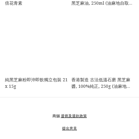
倍花青素
黑芝麻油, 250ml (油麻地自取或
港鐵站交收)
純黑芝麻粉即沖即飲獨立包裝 21
香港製造 古法低溫石磨 黑芝麻
x 15g
醬, 100%純正, 250g (油麻地自
取或油麻地港鐵站交收）
商舖
退貨及退款政策
提出意見