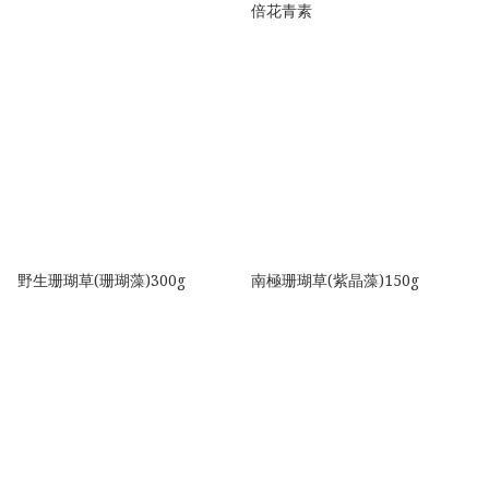
倍花青素
野生珊瑚草(珊瑚藻)300g
南極珊瑚草(紫晶藻)150g