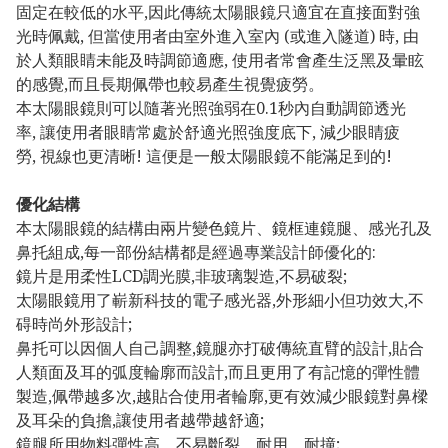
固定在較低的水平,因此傳統太陽眼鏡只適宜在直接面對強
光時佩戴, 但當使用者由室外進入室內 (或進入隧道) 時, 由
於人類眼睛未能及時調節適應, 使用者常會產生泛黑及暈眩
的感覺,而且長期佩帶也較易產生視覺疲勞。
本太陽眼鏡則可以隨著光照強弱在0.1秒內自動調節透光
率, 讓使用者眼睛常處於舒適光照強度底下, 減少眼睛疲
勞, 視線也更清晰! 這便是一般太陽眼鏡不能滿足到的!
優化結構
本太陽眼鏡的結構由兩片變色鏡片、鏡框連鏡腿、感光孔及
鼻托組成,每一部份結構都是經過專業設計師優化的:
鏡片是用柔性LCD調光膜,非玻璃製造,不易破裂;
太陽眼鏡用了嶄新科技的電子感光器,外形細小但功效大,不
碍時尚外形設計;
鼻托可以因個人自己調整,鏡腿亦打破傳統直臂的設計,貼合
人類面及耳的弧度輪廓而設計,而且更用了有記憶的彈性體
製造,佩帶越多次,越貼合使用者輪廓,更有效減少眼鏡對鼻樑
及耳朵的負擔,讓使用者越帶越舒適;
鏡腿所用物料彈性高、不易斷裂、耐用、耐撞;