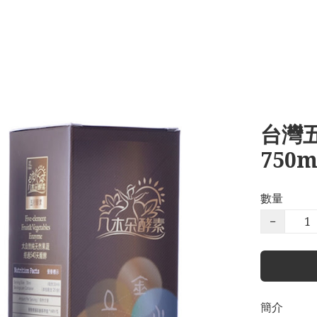
台灣
750m
數量
−
簡介