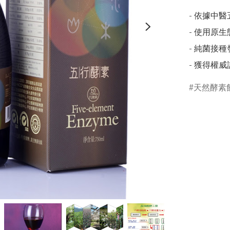
- 依據中
- 使用原
- 純菌接種
天然酵素