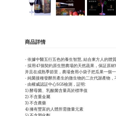
商品詳情
- 依據中醫五行五色的養生智慧, 結合東方人的體質
- 採用47個契約原生態農場的天然蔬果，保証
并且在成熟季節里，農場會用小袋子把瓜果一個一
- 純菌接種發酵所產生的微生物的二次代謝產物，
- 由權威認証中心SGS檢測，証明:
1) 酵母菌、乳酸菌含量高於標準值
2) 不含重金屬
3) 不含農藥
4) 擁有豐富的人體所需微量元素
5) 不含塑化劑