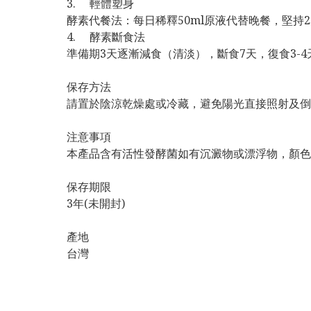
3. 輕體塑身
酵素代餐法：每日稀釋50ml原液代替晚餐，堅持
4. 酵素斷食法
準備期3天逐漸減食（清淡），斷食7天，復食3-
保存方法
請置於陰涼乾燥處或冷藏，避免陽光直接照射及倒
注意事項
本產品含有活性發酵菌如有沉澱物或漂浮物，顏色
保存期限
3年(未開封)
產地
台灣