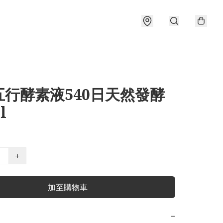
五行酵素液540日天然發酵
l
+
加至購物車
−