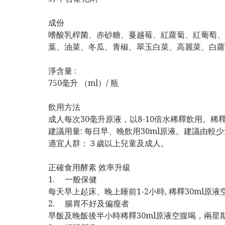
成份
嗜酸乳桿菌、赤砂糖、蔓越莓、紅蘿蔔、紅葡萄、
葉、油菜、冬瓜、青椒、翠玉白菜、高麗菜、白蘿
淨含量 :
750毫升 （ml）/ 瓶
飲用方法
成人每次30毫升原液，以8-10倍水稀釋飲用。
建議用量: 每日早、晚飲用30ml原液。建議由
適宜人群：３歲以上兒童及成人。
正確食用酵素 效率升級
1. 一般保健
每天早上起床、晚上睡前1-2小時, 稀釋30ml原液
2. 腸胃不好及偏瘦者
早飯及晚飯後半小時稀釋30ml原液空腹喝，兩星