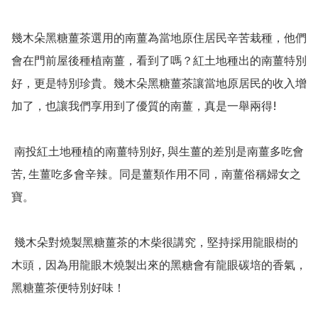
幾木朵黑糖薑茶選用的南薑為當地原住居民辛苦栽種，他們
會在門前屋後種植南薑，看到了嗎？紅土地種出的南薑特別
好，更是特別珍貴。幾木朵黑糖薑茶讓當地原居民的收入增
加了，也讓我們享用到了優質的南薑，真是一舉兩得!

 南投紅土地種植的南薑特別好, 與生薑的差別是南薑多吃會
苦, 生薑吃多會辛辣。同是薑類作用不同，南薑俗稱婦女之
寶。

 幾木朵對燒製黑糖薑茶的木柴很講究，堅持採用龍眼樹的
木頭，因為用龍眼木燒製出來的黑糖會有龍眼碳培的香氣，
黑糖薑茶便特別好味！
