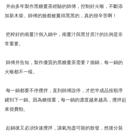
 并由多年製作黑糖薑茶經驗的師傅，控制好火喉，不斷添
加新木柴。師傅的臉都被薰得黑黑的，真的很辛苦啊！

 把榨好的南薑汁倒入鍋中，南薑汁與黑甘蔗汁的比例是非
常重要。

 師傅并告知，製作優質的黑糖薑茶需要７個鍋，每一鍋的
火喉都不一樣。

 每一鍋都要不停攪拌，直到師傅說停，才把半成品按順序
鏟到下一鍋。因為糖很重，每一鍋的濃度越來越高，攪拌起
來很費勁。

 起鍋後又必須快速攪拌，讓氣泡盡可能的散發，然後分裝