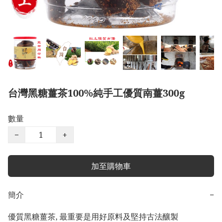
台灣黑糖薑茶100%純手工優質南薑300g
數量
−
+
加至購物車
簡介
−
優質黑糖薑茶, 最重要是用好原料及堅持古法釀製
