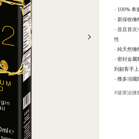
- 100% 
- 新採收
- 並且首
性

- 純天然
- 密封金
到顧客手上,
- 獲多項
健康油鹽