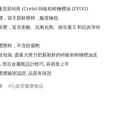
希臘克里特島 (Crete) 特級初榨橄欖油 (EVOO)

橄欖，當天新鮮壓榨，酸度極低

次冷壓，富含多酚、抗氧化劑、維生素 E 和抗炎等特
橄欖壓榨，不含防腐劑

屬瓶包裝, 盡最大努力把最新鮮的特級初榨橄欖油送
 而且金屬瓶設計輕巧, 容易拿上手

國際實驗室認證, 品質有保證
糖
心血管健康食品