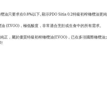
級初榨橄欖油只要求在0.8%以下, 顯示PDO Sitia 0.2特級初榨橄
初榨橄欖油 (EVOO)，極低酸度，非常適合烹飪或生食中的所有需求。
證，非常純正，屬於優質特級初榨橄欖油(EVOO)，已在多項國際橄
!