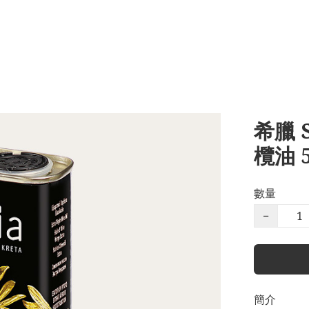
希臘 S
欖油 
數量
−
簡介