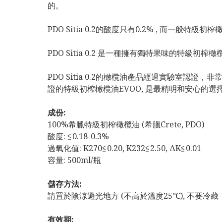
的。
PDO Sitia 0.2的酸度只有0.2% , 而一般特
PDO Sitia 0.2 是一種擁有獨特果味的特級
PDO Sitia 0.2的橄欖油產品經過實驗室認
證的特級初榨橄欖油EVOO, 是最精明和安心的選擇
成份:
100%希臘特級初榨橄欖油 (希臘Crete, PDO)
酸度: ≦0.18-0.3%
過氧化值: K270≦0.20, K232≦2.50, ΔK≦0.01
容量: 500ml/瓶
儲存方法:
請罝於陰涼避光地方 (不高於溫度25℃), 不要冷藏
有效期: